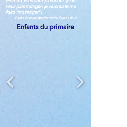
Maman, je ne veux plus jouer, je ne
veux plus manger, je veux juste me
faire "massager" !
Éliot Fournier, fils de Marie-Ève Dufour
Enfants du primaire